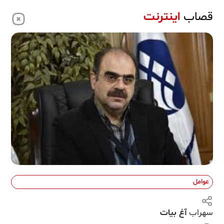
قصاب
اینترنت
عوامل
سهراب
آغ بیات